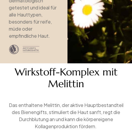
dermatologisch
getestet und ideal für
alle Hauttypen,
besonders für reife,
müde oder
empfindliche Haut.
Wirkstoff-Komplex mit
Melittin
Das enthaltene Melittin, der aktive Hauptbestandteil
des Bienengifts, stimuliert die Haut sanft, regt die
Durchblutung an und kann die körpereigene
Kollagenproduktion fördern.