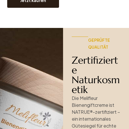
Jetzt kaufen
GEPRÜFTE
QUALITÄT
Zertifiziert
e
Naturkosm
etik
Die Melifleur
Bienengiftcreme ist
NATRUE
®
-zertifiziert –
ein internationales
Gütesiegel für echte