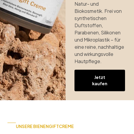
Natur- und
Biokosmetik. Frei von
synthetischen
Duftstoffen,
Parabenen, Silikonen
und Mikroplastik – für
eine reine, nachhaltige
und wirkungsvolle
Hautpflege.
Jetzt
kaufen
UNSERE BIENENGIFTCREME