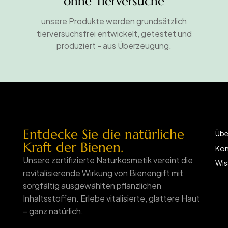
ohne Tierversuche
unsere Produkte werden grundsätzlich
tierversuchsfrei entwickelt, getestet und
produziert - aus Überzeugung.
Entdecke Sie die natürliche
Übe
Kraft der Bienen.
Kon
Unsere zertifizierte Naturkosmetik vereint die
Wis
revitalisierende Wirkung von Bienengift mit
sorgfältig ausgewählten pflanzlichen
Inhaltsstoffen.
Erlebe vitalisierte, glattere Haut
– ganz natürlich.