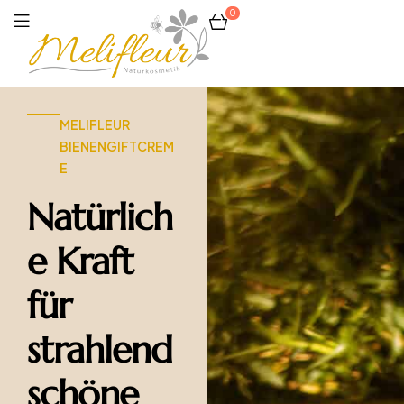
0
Melifleur
MELIFLEUR
BIENENGIFTCREM
E
Natürlich
e Kraft
für
strahlend
schöne